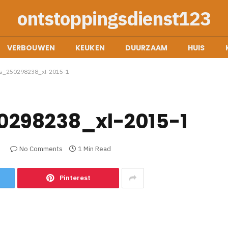
ontstoppingsdienst123
VERBOUWEN
KEUKEN
DUURZAAM
HUIS
os_250298238_xl-2015-1
0298238_xl-2015-1
3
No Comments
1 Min Read
Pinterest