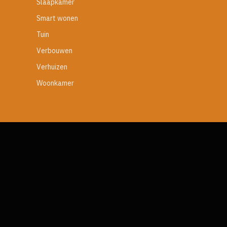
Slaapkamer
Smart wonen
Tuin
Verbouwen
Verhuizen
Woonkamer