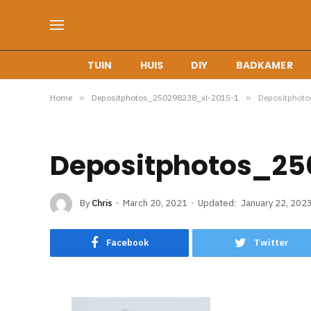
TUIN
HUIS
DIY
BADKAMER
Home
»
Depositphotos_250298238_xl-2015-1
»
Depositphot
Depositphotos_25
By
Chris
March 20, 2021
Updated:
January 22, 202
Facebook
Twitter