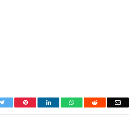
k
Twitter
Pinterest
LinkedIn
WhatsApp
Reddit
Email