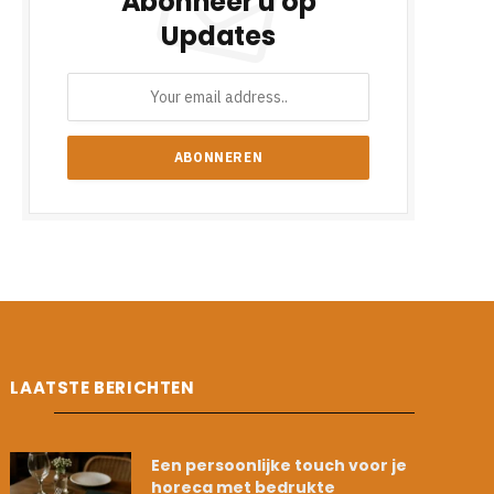
Abonneer u op
Updates
LAATSTE BERICHTEN
Een persoonlijke touch voor je
horeca met bedrukte