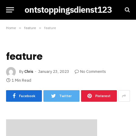
ontstoppingsdienst123
Home
»
feature
»
feature
feature
By
Chris
January 23, 2023
No Comments
1 Min Read
Facebook
Twitter
Pinterest