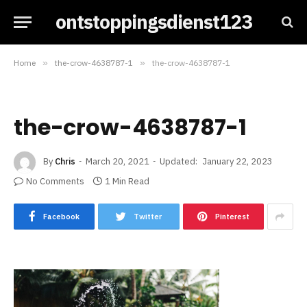
ontstoppingsdienst123
Home
»
the-crow-4638787-1
»
the-crow-4638787-1
the-crow-4638787-1
By
Chris
March 20, 2021
Updated:
January 22, 2023
No Comments
1 Min Read
Facebook
Twitter
Pinterest