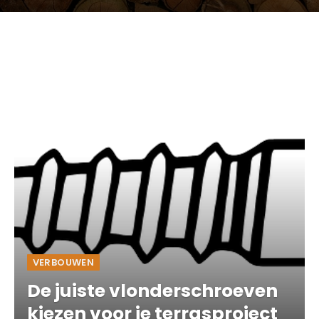
VERBOUWEN
De juiste vlonderschroeven
kiezen voor je terrasproject