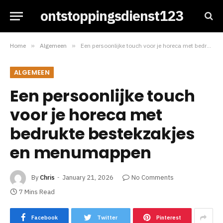
ontstoppingsdienst123
Home
»
Algemeen
»
Een persoonlijke touch voor je horeca met bedrukte bestekzakjes en menumappen
ALGEMEEN
Een persoonlijke touch
voor je horeca met
bedrukte bestekzakjes
en menumappen
By
Chris
January 21, 2026
No Comments
7 Mins Read
Facebook
Twitter
Pinterest