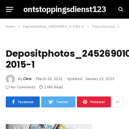
ontstoppingsdienst123
Home
»
Depositphotos_245269010_xl-2015-1
»
Depositphotos_245269010_xl-2015-1
Depositphotos_24526901
2015-1
By
Chris
March 20, 2021
Updated:
January 22, 2023
No Comments
1 Min Read
Facebook
Twitter
Pinterest