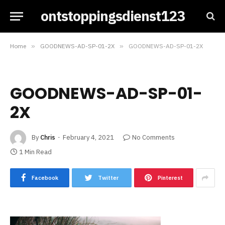
ontstoppingsdienst123
Home
»
GOODNEWS-AD-SP-01-2X
»
GOODNEWS-AD-SP-01-2X
GOODNEWS-AD-SP-01-
2X
By
Chris
February 4, 2021
No Comments
1 Min Read
Facebook
Twitter
Pinterest